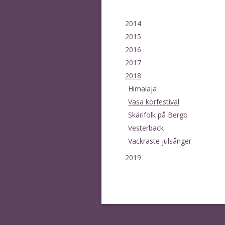
2014
2015
2016
2017
2018
Himalaja
Vasa körfestival
Skärifolk på Bergö
Vesterback
Vackraste julsånger
2019